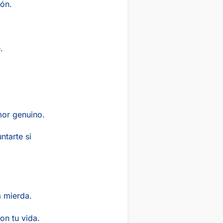
zón.
.
mor genuino.
ntarte si
a mierda.
on tu vida.