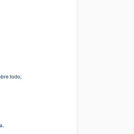
obre todo,
a.