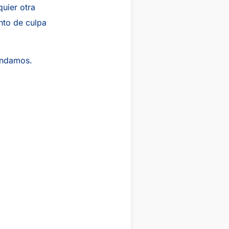
uier otra
ento de culpa
andamos.