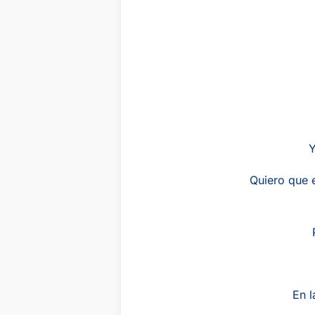
Y
Quiero que e
En l